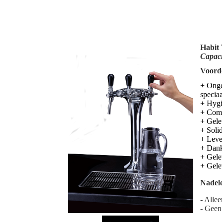
Habit
Capacit
Voorde
+ Onge
speciaa
+ Hygi
+ Comp
+ Gele
+ Soli
+ Leve
+ Dank
+ Gelev
+ Gele
Nadele
- Alle
- Geen