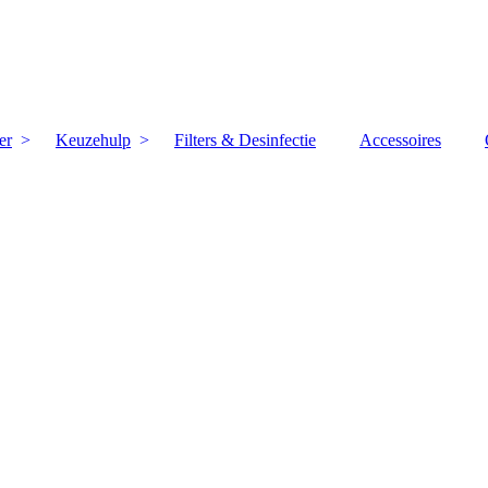
er
Keuzehulp
Filters & Desinfectie
Accessoires