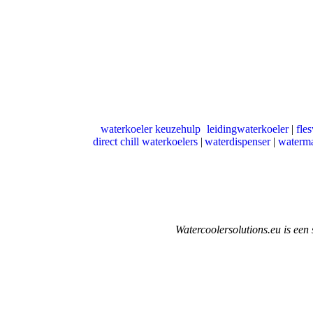
waterkoeler keuzehulp
leidingwaterkoeler
|
fle
|
direct chill waterkoelers
|
waterdispenser
|
waterm
Watercoolersolutions.eu is een 
www.slimmegeu