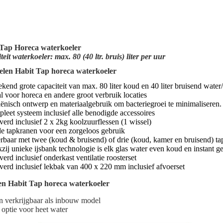
 Tap Horeca waterkoeler
eit waterkoeler: max. 80 (40 ltr. bruis) liter per uur
len Habit Tap horeca waterkoeler
kend grote capaciteit van max. 80 liter koud en 40 liter bruisend water
l voor horeca en andere groot verbruik locaties
ënisch ontwerp en materiaalgebruik om bacteriegroei te minimaliseren.
leet systeem inclusief alle benodigde accessoires
verd inclusief 2 x 2kg koolzuurflessen (1 wissel)
de tapkranen voor een zorgeloos gebruik
rbaar met twee (koud & bruisend) of drie (koud, kamer en bruisend) t
zij unieke ijsbank technologie is elk glas water even koud en instant g
erd inclusief onderkast ventilatie roosterset
verd inclusief lekbak van 400 x 220 mm inclusief afvoerset
n Habit Tap horeca waterkoeler
en verkrijgbaar als inbouw model
 optie voor heet water