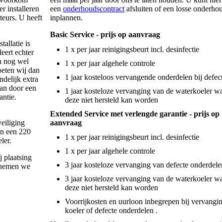
r installeren
een
onderhoudscontract
afsluiten of een losse onderho
eurs. U heeft
inplannen.
Basic Service - prijs op aanvraag
tallatie is
1 x per jaar reinigingsbeurt incl. desinfectie
eert echter
en nog wel
1 x per jaar algehele controle
moeten wij dan
1 jaar kosteloos vervangende onderdelen bij defec
ndelijk extra
aan door een
1 jaar kosteloze vervanging van de waterkoeler w
antie.
deze niet hersteld kan worden
Extended Service met verlengde garantie - prijs op
aanvraag
eiliging
en een 220
1 x per jaar reinigingsbeurt incl. desinfectie
ler.
1 x per jaar algehele controle
j plaatsing
3 jaar kosteloze vervanging van defecte onderdele
 nemen we
3 jaar kosteloze vervanging van de waterkoeler w
deze niet hersteld kan worden
Voorrijkosten en uurloon inbegrepen bij vervangi
koeler of defecte onderdelen .