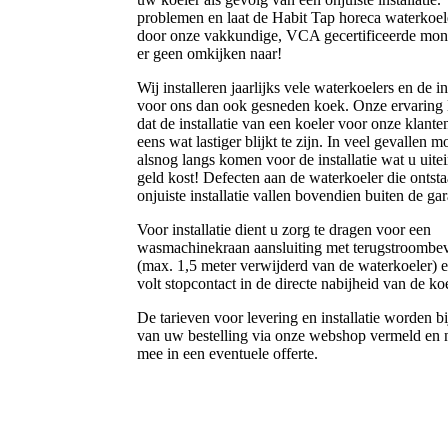
problemen en laat de Habit Tap horeca waterkoele
door onze vakkundige, VCA gecertificeerde mont
er geen omkijken naar!
Wij installeren jaarlijks vele waterkoelers en de ins
voor ons dan ook gesneden koek. Onze ervaring l
dat de installatie van een koeler voor onze klant
eens wat lastiger blijkt te zijn. In veel gevallen 
alsnog langs komen voor de installatie wat u uitei
geld kost! Defecten aan de waterkoeler die ontst
onjuiste installatie vallen bovendien buiten de gar
Voor installatie dient u zorg te dragen voor een
wasmachinekraan aansluiting met terugstroombev
(max. 1,5 meter verwijderd van de waterkoeler) 
volt stopcontact in de directe nabijheid van de koe
De tarieven voor levering en installatie worden bi
van uw bestelling via onze webshop vermeld en
mee in een eventuele offerte.