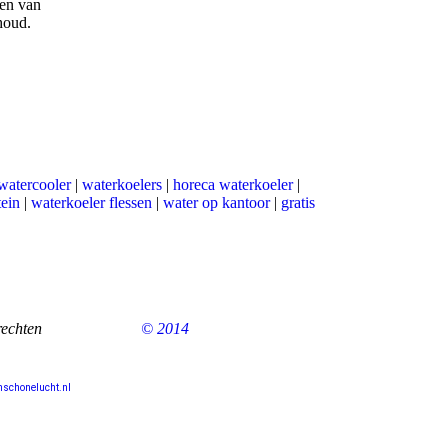
ien van
houd.
watercooler
|
waterkoelers
|
horeca waterkoeler
|
tein
|
waterkoeler flessen
|
water op kantoor
|
gratis
 rechten
voorbehouden
© 2014
.
schonelucht.nl