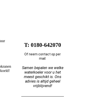
Advies op maat?
/uur
T: 0180-642070
Of neem contact op per
mail:
apkranen
Samen bepalen we welke
ekoeld!
waterkoeler voor u het
meest geschikt is. Ons
advies is altijd geheel
vrijblijvend!