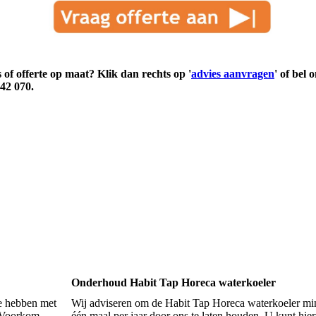
 of offerte op maat? Klik dan rechts op '
advies aanvragen
' of bel 
42 070.
Onderhoud Habit Tap Horeca waterkoeler
te hebben met
Wij adviseren om de Habit Tap Horeca waterkoeler mi
. Voorkom
één maal per jaar door ons te laten houden. U kunt hie