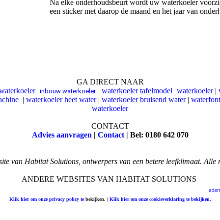
Na elke onderhoudsbeurt wordt uw waterkoeler voorz
een sticker met daarop de maand en het jaar van onder
GA DIRECT NAAR
swaterkoeler
waterkoeler tafelmodel
waterkoeler
|
|
inbouw waterkoeler
|
|
achine
|
waterkoeler heet water
|
waterkoeler bruisend water
|
waterfon
waterkoeler
CONTACT
Advies aanvragen
|
Contact
| Bel: 0180 642 070
site van Habitat Solutions, ontwerpers van een betere leefklimaat. Alle
ANDERE WEBSITES VAN HABITAT SOLUTIONS
rmarketing.nl
|
www.aromasolutions.eu
|
www.wastesolution.eu
|
www.habitatsolutions.eu
|
adem
Klik hier om onze privacy policy te
bekijken. |
Klik hier om onze cookieverklaring te bekijken
.