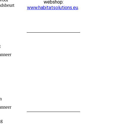
webshop:
udsbeurt
www.habitatsolutions.eu
.
t
anneer
n
anneer
ng