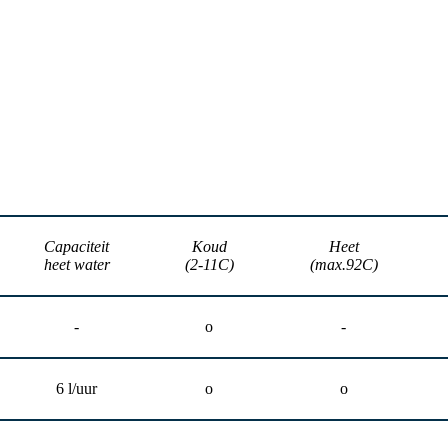
Capaciteit
Koud
Heet
heet water
(2-11C)
(max.92C)
-
o
-
6 l/uur
o
o