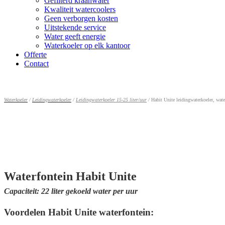
Gefilterd kraanwater
Kwaliteit watercoolers
Geen verborgen kosten
Uitstekende service
Water geeft energie
Waterkoeler op elk kantoor
Offerte
Contact
Waterkoeler
/
Leidingwaterkoeler
/
Leidingwaterkoeler 15-25 liter/uur
/
Habit Unite leidingwaterkoeler, wate
Waterfontein Habit Unite
Capaciteit: 22 liter gekoeld water per uur
Voordelen Habit Unite waterfontein: