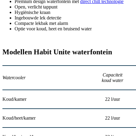
Premium design waterfontein met
direct chill technologie
Open, verlicht tappunt
Hygiënische kraan
Ingebouwde lek detectie
Compacte lekbak met alarm
Optie voor koud, heet en bruisend water
Modellen Habit Unite waterfontein
Capaciteit
Watercooler
koud water
Koud/kamer
22 l/uur
Koud/heet/kamer
22 l/uur