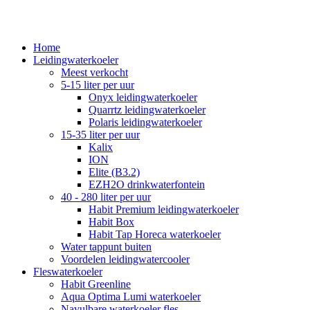
Home
Leidingwaterkoeler
Meest verkocht
5-15 liter per uur
Onyx leidingwaterkoeler
Quarrtz leidingwaterkoeler
Polaris leidingwaterkoeler
15-35 liter per uur
Kalix
ION
Elite (B3.2)
EZH2O drinkwaterfontein
40 - 280 liter per uur
Habit Premium leidingwaterkoeler
Habit Box
Habit Tap Horeca waterkoeler
Water tappunt buiten
Voordelen leidingwatercooler
Fleswaterkoeler
Habit Greenline
Aqua Optima Lumi waterkoeler
Navulbare waterkoeler fles