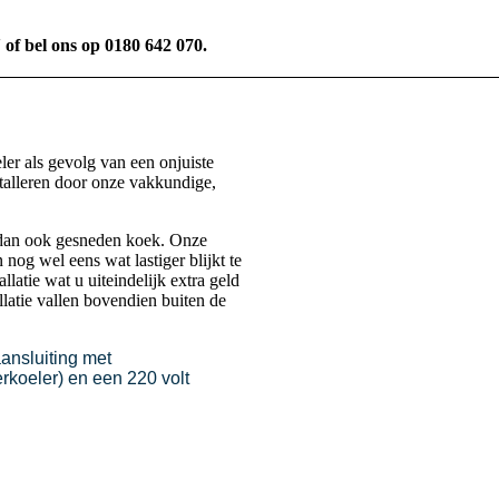
' of bel ons op 0180 642 070.
er als gevolg van een onjuiste
stalleren door onze vakkundige,
ons dan ook gesneden koek. Onze
n nog wel eens wat lastiger blijkt te
latie wat u uiteindelijk extra geld
llatie vallen bovendien buiten de
nsluiting met
erkoeler)
en een 220 volt