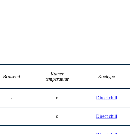
Kamer
Bruisend
Koeltype
temperatuur
-
o
Direct chill
-
o
Direct chill