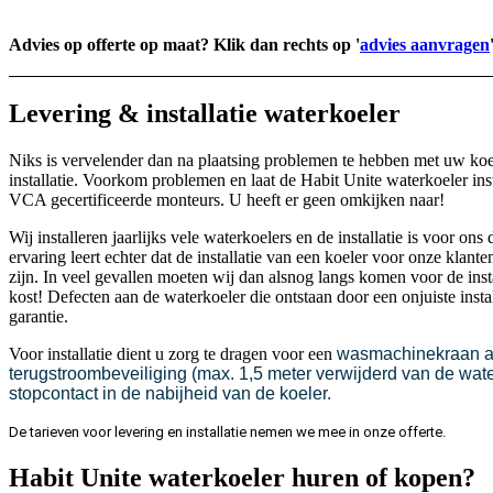
Advies op offerte op maat? Klik dan rechts op '
advies aanvragen
Levering & installatie waterkoeler
Niks is vervelender dan na plaatsing problemen te hebben met uw koel
installatie. Voorkom problemen en laat de Habit Unite waterkoeler in
VCA gecertificeerde monteurs. U heeft er geen omkijken naar!
Wij installeren jaarlijks vele waterkoelers en de installatie is voor 
ervaring leert echter dat de installatie van een koeler voor onze klante
zijn. In veel gevallen moeten wij dan alsnog langs komen voor de instal
kost! Defecten aan de waterkoeler die ontstaan door een onjuiste insta
garantie.
Voor installatie dient u zorg te dragen voor een
wasmachinekraan aa
terugstroombeveiliging
(max. 1,5 meter verwijderd van de wat
stopcontact in de nabijheid van de koeler.
De tarieven voor levering en installatie nemen we mee in onze offerte
.
Habit Unite waterkoeler huren of kopen?